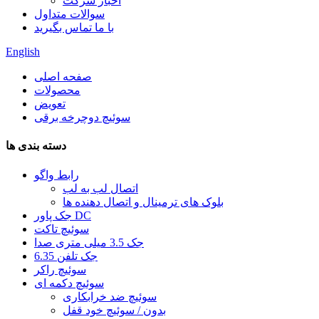
اخبار شرکت
سوالات متداول
با ما تماس بگیرید
English
صفحه اصلی
محصولات
تعویض
سوئیچ دوچرخه برقی
دسته بندی ها
رابط واگو
اتصال لب به لب
بلوک های ترمینال و اتصال دهنده ها
جک پاور DC
سوئیچ تاکت
جک 3.5 میلی متری صدا
6.35 جک تلفن
سوئیچ راکر
سوئیچ دکمه ای
سوئیچ ضد خرابکاری
بدون / سوئیچ خود قفل