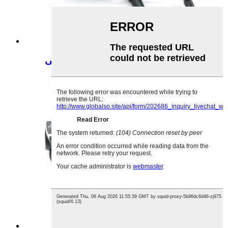
کلید ترکیبی لوازم جانبی دوچرخه برقی...