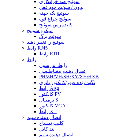
سوئیچ ضد خرابکاری
بدون / سوئیچ خود قفل
سوئیچ یک جهته
سوئیچ چراغ قوه
کلید-پرس سوئیچ
میکرو سوئیچ
سوئیچ برگ
سوئیچ را تغییر دهید
رابط RJ45
رابط RJ11
رابط
رابط اندرسون
اتصال دهنده مغناطیسی
PH/ZH/VH/SH/XY/XH/HXB
نگهدارنده فیوز/کانکتور باتری
رابط Aisg
کانکتور PV
ترمینال S
کانکتور VGA
رابط XT
اتصال دهنده سیم
کلیپ تمساح
بند کابل
اتصال دهنده سیم