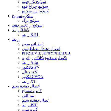
سوئیچ یک جهته
سوئیچ چراغ قوه
کلید-پرس سوئیچ
میکرو سوئیچ
سوئیچ برگ
سوئیچ را تغییر دهید
رابط RJ45
رابط RJ11
رابط
رابط اندرسون
اتصال دهنده مغناطیسی
PH/ZH/VH/SH/XY/XH/HXB
نگهدارنده فیوز/کانکتور باتری
رابط Aisg
کانکتور PV
ترمینال S
کانکتور VGA
رابط XT
اتصال دهنده سیم
کلیپ تمساح
بند کابل
اتصال دهنده سیم
رابط JST
گیره سیم