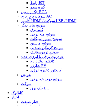
رابط JST
گیره سیم
جک زن پین RCA
سوکت پریز برق AC
آداپتور HDMI / سوکت USB / HDMI
سوییچ های دیگر
کلید برق
سوئیچ مته برقی
سوئیچ موتور سیکلت
سوئیچ ماشین
سوئیچ گرمکن صندلی
سوئیچ ترموستاتیک
خودروی برقی با انرژی جدید
کانکتور ولتاژ بالا
شارژر EV
کانکتور ذخیره انرژی
تعویض
سوئیچ دوچرخه برقی
سوکت
جک برق DC
کاتالوگ
اخبار
اخبار صنعت