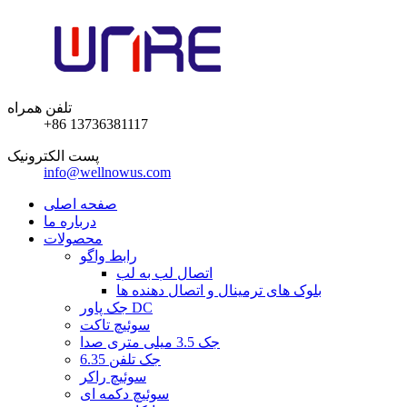
تلفن همراه
+86 13736381117
پست الکترونیک
info@wellnowus.com
صفحه اصلی
درباره ما
محصولات
رابط واگو
اتصال لب به لب
بلوک های ترمینال و اتصال دهنده ها
جک پاور DC
سوئیچ تاکت
جک 3.5 میلی متری صدا
6.35 جک تلفن
سوئیچ راکر
سوئیچ دکمه ای