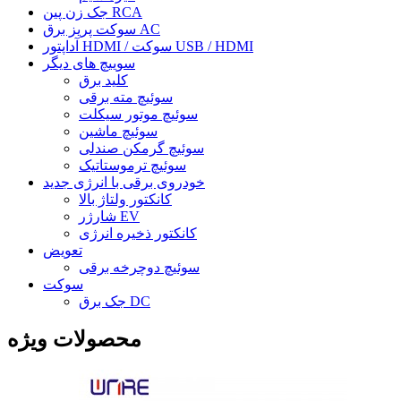
جک زن پین RCA
سوکت پریز برق AC
آداپتور HDMI / سوکت USB / HDMI
سوییچ های دیگر
کلید برق
سوئیچ مته برقی
سوئیچ موتور سیکلت
سوئیچ ماشین
سوئیچ گرمکن صندلی
سوئیچ ترموستاتیک
خودروی برقی با انرژی جدید
کانکتور ولتاژ بالا
شارژر EV
کانکتور ذخیره انرژی
تعویض
سوئیچ دوچرخه برقی
سوکت
جک برق DC
محصولات ویژه