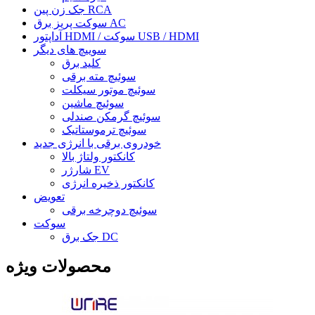
جک زن پین RCA
سوکت پریز برق AC
آداپتور HDMI / سوکت USB / HDMI
سوییچ های دیگر
کلید برق
سوئیچ مته برقی
سوئیچ موتور سیکلت
سوئیچ ماشین
سوئیچ گرمکن صندلی
سوئیچ ترموستاتیک
خودروی برقی با انرژی جدید
کانکتور ولتاژ بالا
شارژر EV
کانکتور ذخیره انرژی
تعویض
سوئیچ دوچرخه برقی
سوکت
جک برق DC
محصولات ویژه