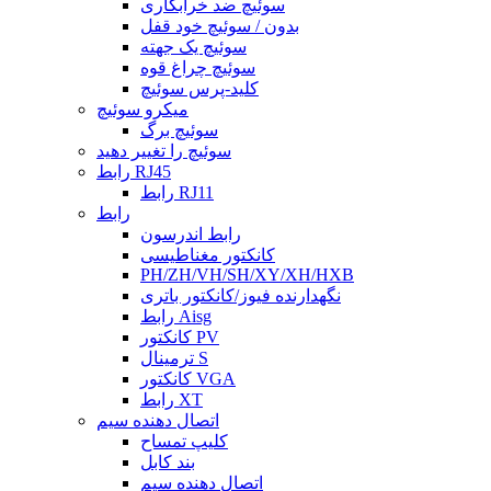
سوئیچ ضد خرابکاری
بدون / سوئیچ خود قفل
سوئیچ یک جهته
سوئیچ چراغ قوه
کلید-پرس سوئیچ
میکرو سوئیچ
سوئیچ برگ
سوئیچ را تغییر دهید
رابط RJ45
رابط RJ11
رابط
رابط اندرسون
کانکتور مغناطیسی
PH/ZH/VH/SH/XY/XH/HXB
نگهدارنده فیوز/کانکتور باتری
رابط Aisg
کانکتور PV
ترمینال S
کانکتور VGA
رابط XT
اتصال دهنده سیم
کلیپ تمساح
بند کابل
اتصال دهنده سیم