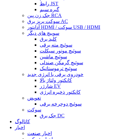
رابط JST
گیره سیم
جک زن پین RCA
سوکت پریز برق AC
آداپتور HDMI / سوکت USB / HDMI
سوییچ های دیگر
کلید برق
سوئیچ مته برقی
سوئیچ موتور سیکلت
سوئیچ ماشین
سوئیچ گرمکن صندلی
سوئیچ ترموستاتیک
خودروی برقی با انرژی جدید
کانکتور ولتاژ بالا
شارژر EV
کانکتور ذخیره انرژی
تعویض
سوئیچ دوچرخه برقی
سوکت
جک برق DC
کاتالوگ
اخبار
اخبار صنعت