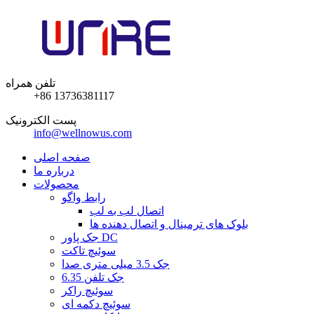
تلفن همراه
+86 13736381117
پست الکترونیک
info@wellnowus.com
صفحه اصلی
درباره ما
محصولات
رابط واگو
اتصال لب به لب
بلوک های ترمینال و اتصال دهنده ها
جک پاور DC
سوئیچ تاکت
جک 3.5 میلی متری صدا
6.35 جک تلفن
سوئیچ راکر
سوئیچ دکمه ای