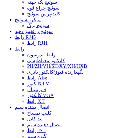
سوئیچ یک جهته
سوئیچ چراغ قوه
کلید-پرس سوئیچ
میکرو سوئیچ
سوئیچ برگ
سوئیچ را تغییر دهید
رابط RJ45
رابط RJ11
رابط
رابط اندرسون
کانکتور مغناطیسی
PH/ZH/VH/SH/XY/XH/HXB
نگهدارنده فیوز/کانکتور باتری
رابط Aisg
کانکتور PV
ترمینال S
کانکتور VGA
رابط XT
اتصال دهنده سیم
کلیپ تمساح
بند کابل
اتصال دهنده سیم
رابط JST
گیره سیم