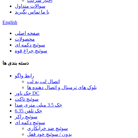
اخبار شرکت
سوالات متداول
با ما تماس بگیرید
English
صفحه اصلی
محصولات
سوئیچ دکمه ای
سوئیچ چراغ قوه
دسته بندی ها
رابط واگو
اتصال لب به لب
بلوک های ترمینال و اتصال دهنده ها
جک پاور DC
سوئیچ تاکت
جک 3.5 میلی متری صدا
6.35 جک تلفن
سوئیچ راکر
سوئیچ دکمه ای
سوئیچ ضد خرابکاری
بدون / سوئیچ خود قفل