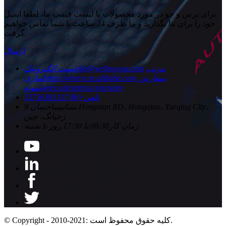
برای پرس و جو در مورد محصولات یا لیست قیمت ما، لطفا ایمیل
خود را برای ما بگذارید و ما ظرف 24 ساعت با شما تماس خواهیم
گرفت.
ارسال
مرتب
info@wellnowus.com
پست الکترونیک
سفارش
https://wnrcn.en.alibaba.com
سازی
wnre.aliexpress.com/store
نمونه
تلفن
+86 13736381117
نشانی
ساختمان 9 Hongxian RD، Hongqiao، Yueqing City،
ژجیانگ، چین
زمان کار
08:30 تا 17:30 روز تا شنبه
© Copyright - 2010-2021: کلیه حقوق محفوظ است.