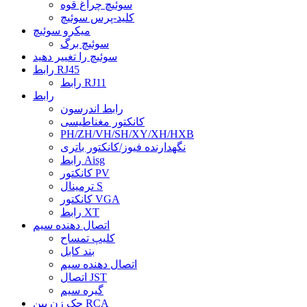
سوئیچ چراغ قوه
کلید-پرس سوئیچ
میکرو سوئیچ
سوئیچ برگ
سوئیچ را تغییر دهید
رابط RJ45
رابط RJ11
رابط
رابط اندرسون
کانکتور مغناطیسی
PH/ZH/VH/SH/XY/XH/HXB
نگهدارنده فیوز/کانکتور باتری
رابط Aisg
کانکتور PV
ترمینال S
کانکتور VGA
رابط XT
اتصال دهنده سیم
کلیپ تمساح
بند کابل
اتصال دهنده سیم
اتصال JST
گیره سیم
جک زن پین RCA