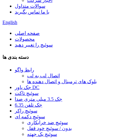
اخبار شرکت
سوالات متداول
با ما تماس بگیرید
English
صفحه اصلی
محصولات
سوئیچ را تغییر دهید
دسته بندی ها
رابط واگو
اتصال لب به لب
بلوک های ترمینال و اتصال دهنده ها
جک پاور DC
سوئیچ تاکت
جک 3.5 میلی متری صدا
6.35 جک تلفن
سوئیچ راکر
سوئیچ دکمه ای
سوئیچ ضد خرابکاری
بدون / سوئیچ خود قفل
سوئیچ یک جهته