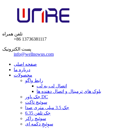
تلفن همراه
+86 13736381117
پست الکترونیک
info@wellnowus.com
صفحه اصلی
درباره ما
محصولات
رابط واگو
اتصال لب به لب
بلوک های ترمینال و اتصال دهنده ها
جک پاور DC
سوئیچ تاکت
جک 3.5 میلی متری صدا
6.35 جک تلفن
سوئیچ راکر
سوئیچ دکمه ای