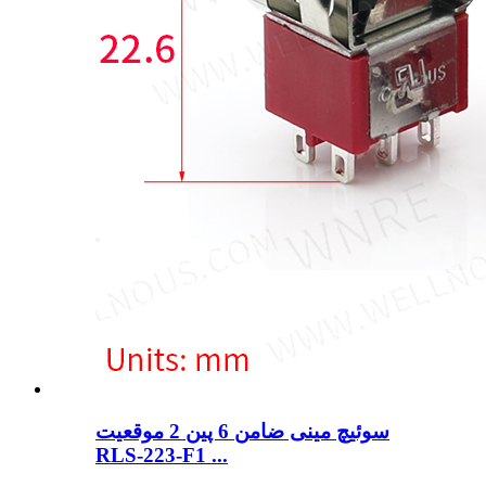
سوئیچ مینی ضامن 6 پین 2 موقعیت
RLS-223-F1 ...