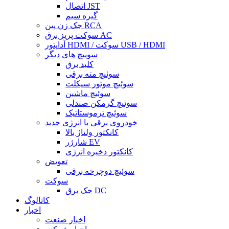
اتصال JST
گیره سیم
جک زن پین RCA
سوکت پریز برق AC
آداپتور HDMI / سوکت USB / HDMI
سوییچ های دیگر
کلید برق
سوئیچ مته برقی
سوئیچ موتور سیکلت
سوئیچ ماشین
سوئیچ گرمکن صندلی
سوئیچ ترموستاتیک
خودروی برقی با انرژی جدید
کانکتور ولتاژ بالا
شارژر EV
کانکتور ذخیره انرژی
تعویض
سوئیچ دوچرخه برقی
سوکت
جک برق DC
کاتالوگ
اخبار
اخبار صنعت