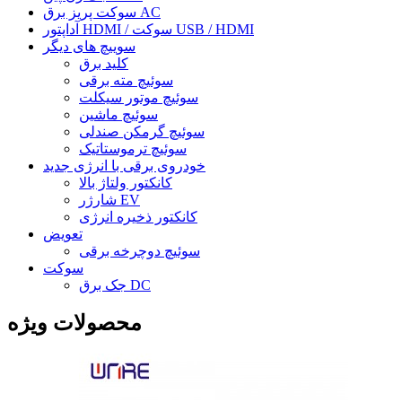
سوکت پریز برق AC
آداپتور HDMI / سوکت USB / HDMI
سوییچ های دیگر
کلید برق
سوئیچ مته برقی
سوئیچ موتور سیکلت
سوئیچ ماشین
سوئیچ گرمکن صندلی
سوئیچ ترموستاتیک
خودروی برقی با انرژی جدید
کانکتور ولتاژ بالا
شارژر EV
کانکتور ذخیره انرژی
تعویض
سوئیچ دوچرخه برقی
سوکت
جک برق DC
محصولات ویژه