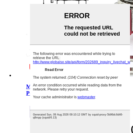
MTS-103 Mini Toggle Switch 3 Pin 2
Position Lat...