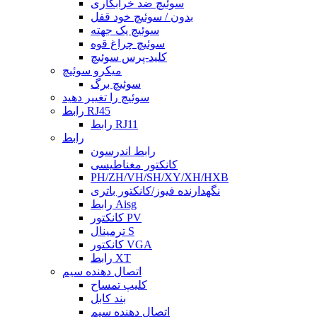
سوئیچ ضد خرابکاری
بدون / سوئیچ خود قفل
سوئیچ یک جهته
سوئیچ چراغ قوه
کلید-پرس سوئیچ
میکرو سوئیچ
سوئیچ برگ
سوئیچ را تغییر دهید
رابط RJ45
رابط RJ11
رابط
رابط اندرسون
کانکتور مغناطیسی
PH/ZH/VH/SH/XY/XH/HXB
نگهدارنده فیوز/کانکتور باتری
رابط Aisg
کانکتور PV
ترمینال S
کانکتور VGA
رابط XT
اتصال دهنده سیم
کلیپ تمساح
بند کابل
اتصال دهنده سیم