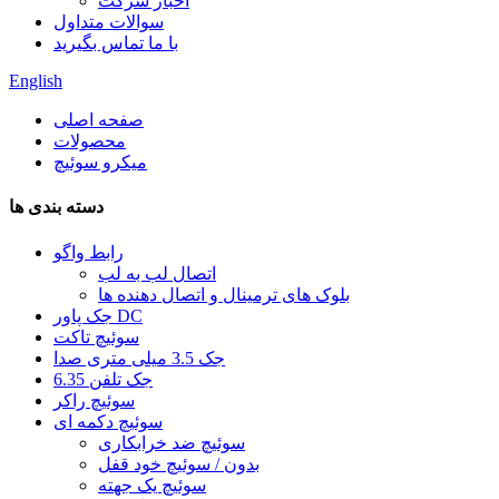
اخبار شرکت
سوالات متداول
با ما تماس بگیرید
English
صفحه اصلی
محصولات
میکرو سوئیچ
دسته بندی ها
رابط واگو
اتصال لب به لب
بلوک های ترمینال و اتصال دهنده ها
جک پاور DC
سوئیچ تاکت
جک 3.5 میلی متری صدا
6.35 جک تلفن
سوئیچ راکر
سوئیچ دکمه ای
سوئیچ ضد خرابکاری
بدون / سوئیچ خود قفل
سوئیچ یک جهته