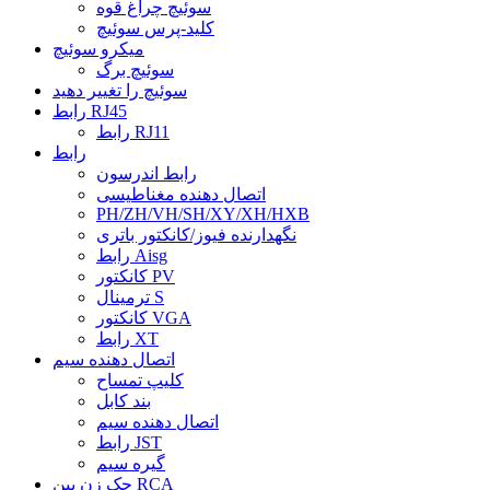
سوئیچ چراغ قوه
کلید-پرس سوئیچ
میکرو سوئیچ
سوئیچ برگ
سوئیچ را تغییر دهید
رابط RJ45
رابط RJ11
رابط
رابط اندرسون
اتصال دهنده مغناطیسی
PH/ZH/VH/SH/XY/XH/HXB
نگهدارنده فیوز/کانکتور باتری
رابط Aisg
کانکتور PV
ترمینال S
کانکتور VGA
رابط XT
اتصال دهنده سیم
کلیپ تمساح
بند کابل
اتصال دهنده سیم
رابط JST
گیره سیم
جک زن پین RCA