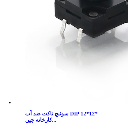
سوئیچ تاکت ضد آب DIP 12*12*
کارخانه چین...