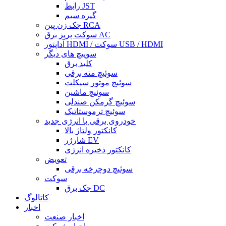
رابط JST
گیره سیم
جک زن پین RCA
سوکت پریز برق AC
آداپتور HDMI / سوکت USB / HDMI
سوییچ های دیگر
کلید برق
سوئیچ مته برقی
سوئیچ موتور سیکلت
سوئیچ ماشین
سوئیچ گرمکن صندلی
سوئیچ ترموستاتیک
خودروی برقی با انرژی جدید
کانکتور ولتاژ بالا
شارژر EV
کانکتور ذخیره انرژی
تعویض
سوئیچ دوچرخه برقی
سوکت
جک برق DC
کاتالوگ
اخبار
اخبار صنعت