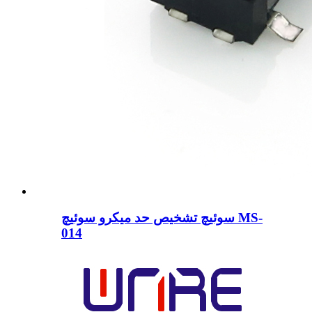
سوئیچ تشخیص حد میکرو سوئیچ MS-
014