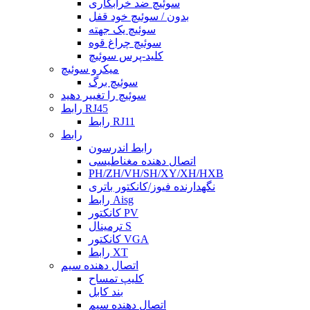
سوئیچ ضد خرابکاری
بدون / سوئیچ خود قفل
سوئیچ یک جهته
سوئیچ چراغ قوه
کلید-پرس سوئیچ
میکرو سوئیچ
سوئیچ برگ
سوئیچ را تغییر دهید
رابط RJ45
رابط RJ11
رابط
رابط اندرسون
اتصال دهنده مغناطیسی
PH/ZH/VH/SH/XY/XH/HXB
نگهدارنده فیوز/کانکتور باتری
رابط Aisg
کانکتور PV
ترمینال S
کانکتور VGA
رابط XT
اتصال دهنده سیم
کلیپ تمساح
بند کابل
اتصال دهنده سیم