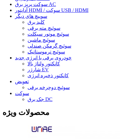
سوکت پریز برق AC
آداپتور HDMI / سوکت USB / HDMI
سوییچ های دیگر
کلید برق
سوئیچ مته برقی
سوئیچ موتور سیکلت
سوئیچ ماشین
سوئیچ گرمکن صندلی
سوئیچ ترموستاتیک
خودروی برقی با انرژی جدید
کانکتور ولتاژ بالا
شارژر EV
کانکتور ذخیره انرژی
تعویض
سوئیچ دوچرخه برقی
سوکت
جک برق DC
محصولات ویژه