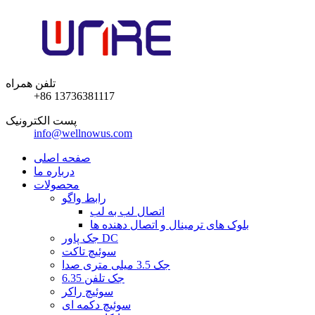
تلفن همراه
+86 13736381117
پست الکترونیک
info@wellnowus.com
صفحه اصلی
درباره ما
محصولات
رابط واگو
اتصال لب به لب
بلوک های ترمینال و اتصال دهنده ها
جک پاور DC
سوئیچ تاکت
جک 3.5 میلی متری صدا
6.35 جک تلفن
سوئیچ راکر
سوئیچ دکمه ای