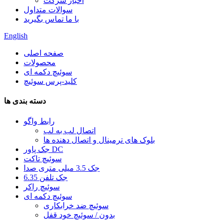
اخبار شرکت
سوالات متداول
با ما تماس بگیرید
English
صفحه اصلی
محصولات
سوئیچ دکمه ای
کلید-پرس سوئیچ
دسته بندی ها
رابط واگو
اتصال لب به لب
بلوک های ترمینال و اتصال دهنده ها
جک پاور DC
سوئیچ تاکت
جک 3.5 میلی متری صدا
6.35 جک تلفن
سوئیچ راکر
سوئیچ دکمه ای
سوئیچ ضد خرابکاری
بدون / سوئیچ خود قفل