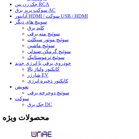
جک زن پین RCA
سوکت پریز برق AC
آداپتور HDMI / سوکت USB / HDMI
سوییچ های دیگر
کلید برق
سوئیچ مته برقی
سوئیچ موتور سیکلت
سوئیچ ماشین
سوئیچ گرمکن صندلی
سوئیچ ترموستاتیک
خودروی برقی با انرژی جدید
کانکتور ولتاژ بالا
شارژر EV
کانکتور ذخیره انرژی
تعویض
سوئیچ دوچرخه برقی
سوکت
جک برق DC
محصولات ویژه