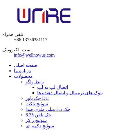
تلفن همراه
+86 13736381117
پست الکترونیک
info@wellnowus.com
صفحه اصلی
درباره ما
محصولات
رابط واگو
اتصال لب به لب
بلوک های ترمینال و اتصال دهنده ها
جک پاور DC
سوئیچ تاکت
جک 3.5 میلی متری صدا
6.35 جک تلفن
سوئیچ راکر
سوئیچ دکمه ای