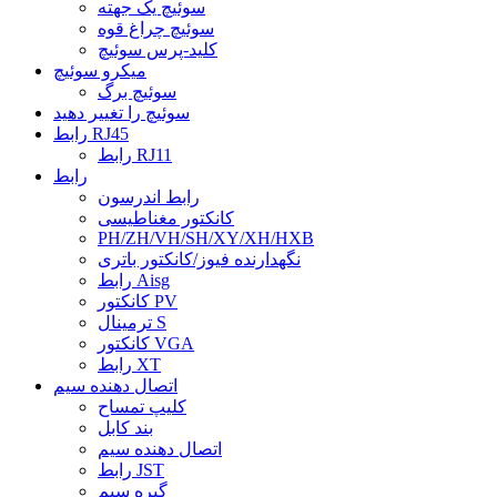
سوئیچ یک جهته
سوئیچ چراغ قوه
کلید-پرس سوئیچ
میکرو سوئیچ
سوئیچ برگ
سوئیچ را تغییر دهید
رابط RJ45
رابط RJ11
رابط
رابط اندرسون
کانکتور مغناطیسی
PH/ZH/VH/SH/XY/XH/HXB
نگهدارنده فیوز/کانکتور باتری
رابط Aisg
کانکتور PV
ترمینال S
کانکتور VGA
رابط XT
اتصال دهنده سیم
کلیپ تمساح
بند کابل
اتصال دهنده سیم
رابط JST
گیره سیم