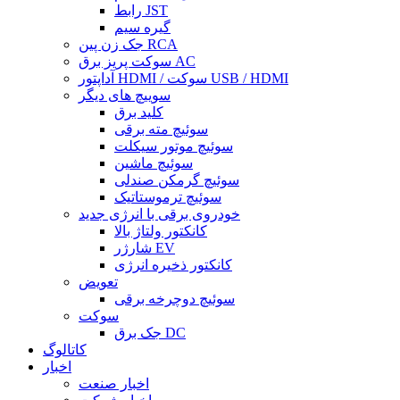
رابط JST
گیره سیم
جک زن پین RCA
سوکت پریز برق AC
آداپتور HDMI / سوکت USB / HDMI
سوییچ های دیگر
کلید برق
سوئیچ مته برقی
سوئیچ موتور سیکلت
سوئیچ ماشین
سوئیچ گرمکن صندلی
سوئیچ ترموستاتیک
خودروی برقی با انرژی جدید
کانکتور ولتاژ بالا
شارژر EV
کانکتور ذخیره انرژی
تعویض
سوئیچ دوچرخه برقی
سوکت
جک برق DC
کاتالوگ
اخبار
اخبار صنعت