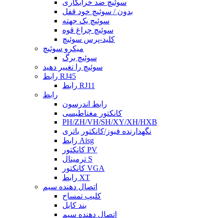
سوئیچ ضد خرابکاری
بدون / سوئیچ خود قفل
سوئیچ یک جهته
سوئیچ چراغ قوه
کلید-پرس سوئیچ
میکرو سوئیچ
سوئیچ برگ
سوئیچ را تغییر دهید
رابط RJ45
رابط RJ11
رابط
رابط اندرسون
کانکتور مغناطیسی
PH/ZH/VH/SH/XY/XH/HXB
نگهدارنده فیوز/کانکتور باتری
رابط Aisg
کانکتور PV
ترمینال S
کانکتور VGA
رابط XT
اتصال دهنده سیم
کلیپ تمساح
بند کابل
اتصال دهنده سیم