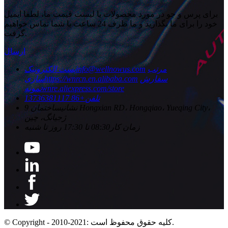
برای پرس و جو در مورد محصولات یا لیست قیمت ما، لطفا ایمیل
خود را برای ما بگذارید و ما ظرف 24 ساعت با شما تماس خواهیم
گرفت.
ارسال
مرتب
info@wellnowus.com
پست الکترونیک
سفارش
https://wnrcn.en.alibaba.com
سازی
wnre.aliexpress.com/store
نمونه
تلفن
+86 13736381117
نشانی
ساختمان 9 Hongxian RD، Hongqiao، Yueqing City،
ژجیانگ، چین
زمان کار
08:30 تا 17:30 روز تا شنبه
© Copyright - 2010-2021: کلیه حقوق محفوظ است.