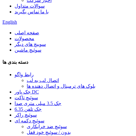
اخبار شرکت
سوالات متداول
با ما تماس بگیرید
English
صفحه اصلی
محصولات
سوییچ های دیگر
سوئیچ ماشین
دسته بندی ها
رابط واگو
اتصال لب به لب
بلوک های ترمینال و اتصال دهنده ها
جک پاور DC
سوئیچ تاکت
جک 3.5 میلی متری صدا
6.35 جک تلفن
سوئیچ راکر
سوئیچ دکمه ای
سوئیچ ضد خرابکاری
بدون / سوئیچ خود قفل