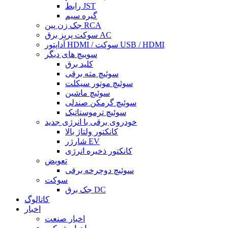
رابط JST
گیره سیم
جک زن پین RCA
سوکت پریز برق AC
آداپتور HDMI / سوکت USB / HDMI
سوییچ های دیگر
کلید برق
سوئیچ مته برقی
سوئیچ موتور سیکلت
سوئیچ ماشین
سوئیچ گرمکن صندلی
سوئیچ ترموستاتیک
خودروی برقی با انرژی جدید
کانکتور ولتاژ بالا
شارژر EV
کانکتور ذخیره انرژی
تعویض
سوئیچ دوچرخه برقی
سوکت
جک برق DC
کاتالوگ
اخبار
اخبار صنعت