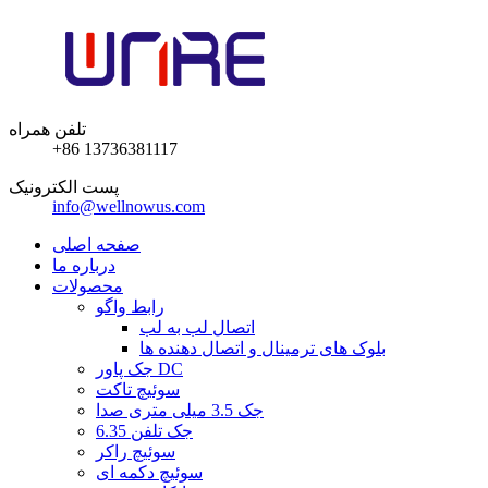
تلفن همراه
+86 13736381117
پست الکترونیک
info@wellnowus.com
صفحه اصلی
درباره ما
محصولات
رابط واگو
اتصال لب به لب
بلوک های ترمینال و اتصال دهنده ها
جک پاور DC
سوئیچ تاکت
جک 3.5 میلی متری صدا
6.35 جک تلفن
سوئیچ راکر
سوئیچ دکمه ای