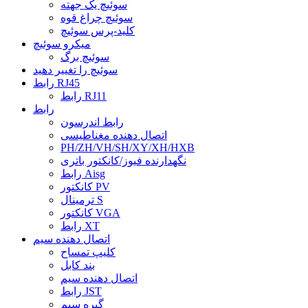
سوئیچ یک جهته
سوئیچ چراغ قوه
کلید-پرس سوئیچ
میکرو سوئیچ
سوئیچ برگ
سوئیچ را تغییر دهید
رابط RJ45
رابط RJ11
رابط
رابط اندرسون
اتصال دهنده مغناطیسی
PH/ZH/VH/SH/XY/XH/HXB
نگهدارنده فیوز/کانکتور باتری
رابط Aisg
کانکتور PV
ترمینال S
کانکتور VGA
رابط XT
اتصال دهنده سیم
کلیپ تمساح
بند کابل
اتصال دهنده سیم
رابط JST
گیره سیم