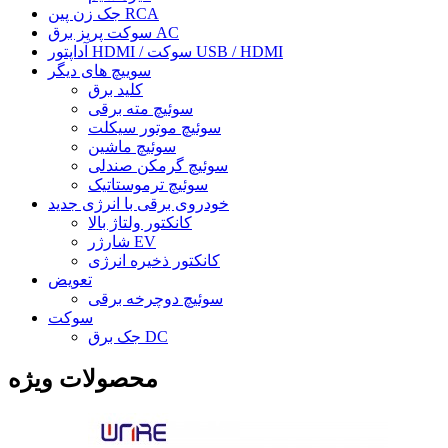
جک زن پین RCA
سوکت پریز برق AC
آداپتور HDMI / سوکت USB / HDMI
سوییچ های دیگر
کلید برق
سوئیچ مته برقی
سوئیچ موتور سیکلت
سوئیچ ماشین
سوئیچ گرمکن صندلی
سوئیچ ترموستاتیک
خودروی برقی با انرژی جدید
کانکتور ولتاژ بالا
شارژر EV
کانکتور ذخیره انرژی
تعویض
سوئیچ دوچرخه برقی
سوکت
جک برق DC
محصولات ویژه