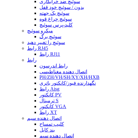
سوئیچ ضد خرابکاری
بدون / سوئیچ خود قفل
سوئیچ یک جهته
سوئیچ چراغ قوه
کلید-پرس سوئیچ
میکرو سوئیچ
سوئیچ برگ
سوئیچ را تغییر دهید
رابط RJ45
رابط RJ11
رابط
رابط اندرسون
اتصال دهنده مغناطیسی
PH/ZH/VH/SH/XY/XH/HXB
نگهدارنده فیوز/کانکتور باتری
رابط Aisg
کانکتور PV
ترمینال S
کانکتور VGA
رابط XT
اتصال دهنده سیم
کلیپ تمساح
بند کابل
اتصال دهنده سیم