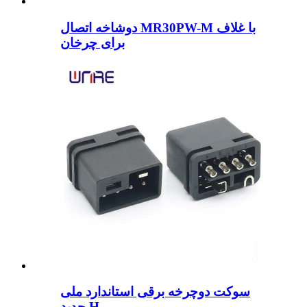
دوشاخه اتصال MR30PW-M با غلاف
برای چرخان
سوکت دوچرخه برقی استاندارد ملی
جدید H...