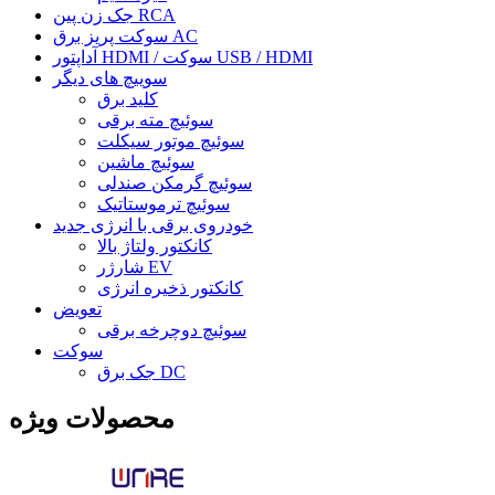
جک زن پین RCA
سوکت پریز برق AC
آداپتور HDMI / سوکت USB / HDMI
سوییچ های دیگر
کلید برق
سوئیچ مته برقی
سوئیچ موتور سیکلت
سوئیچ ماشین
سوئیچ گرمکن صندلی
سوئیچ ترموستاتیک
خودروی برقی با انرژی جدید
کانکتور ولتاژ بالا
شارژر EV
کانکتور ذخیره انرژی
تعویض
سوئیچ دوچرخه برقی
سوکت
جک برق DC
محصولات ویژه