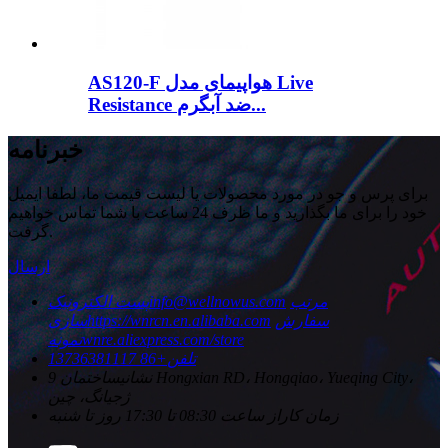
AS120-F هواپیمای مدل Live
Resistance ضد آبگرم...
خبرنامه
برای پرس و جو در مورد محصولات یا لیست قیمت ما، لطفا ایمیل
خود را برای ما بگذارید و ما ظرف 24 ساعت با شما تماس خواهیم
گرفت.
ارسال
مرتب
info@wellnowus.com
پست الکترونیک
سفارش
https://wnrcn.en.alibaba.com
سازی
wnre.aliexpress.com/store
نمونه
تلفن
+86 13736381117
نشانی
ساختمان 9 Hongxian RD، Hongqiao، Yueqing City،
ژجیانگ، چین
زمان کار
از ساعت 08:30 تا 17:30 روز تا شنبه