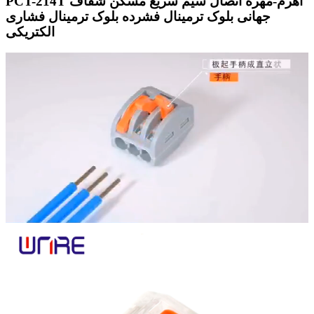
PCT-214T اهرم-مهره اتصال سیم سریع مسکن شفاف
جهانی بلوک ترمینال فشرده بلوک ترمینال فشاری
الکتریکی