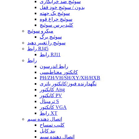
سوئیچ ضد خرابکاری
بدون / سوئیچ خود قفل
سوئیچ یک جهته
سوئیچ چراغ قوه
کلید-پرس سوئیچ
میکرو سوئیچ
سوئیچ برگ
سوئیچ را تغییر دهید
رابط RJ45
رابط RJ11
رابط
رابط اندرسون
کانکتور مغناطیسی
PH/ZH/VH/SH/XY/XH/HXB
نگهدارنده فیوز/کانکتور باتری
کانکتور Aisg
کانکتور PV
ترمینال S
کانکتور VGA
رابط XT
اتصال دهنده سیم
کلیپ تمساح
بند کابل
اتصال دهنده سیم