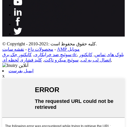
© Copyright - 2010-2021: کلیه حقوق محفوظ است.
AMP موبایل
-
محصولات داغ
-
نقشه سایت
بلوک های تماس
,
کانکتور
,
کانکتور جک برق dc
سوئیچ ضد خرابکاری
,
,
اتصال لب به لب
,
سوئیچ میکرو تاکت
,
کلید فشاری لحظه ای
ایمیل بفرست
x