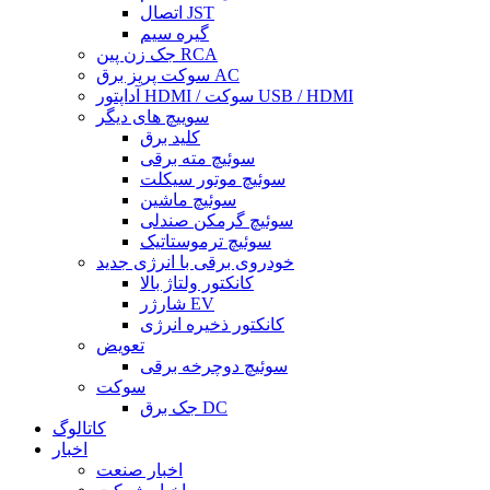
اتصال JST
گیره سیم
جک زن پین RCA
سوکت پریز برق AC
آداپتور HDMI / سوکت USB / HDMI
سوییچ های دیگر
کلید برق
سوئیچ مته برقی
سوئیچ موتور سیکلت
سوئیچ ماشین
سوئیچ گرمکن صندلی
سوئیچ ترموستاتیک
خودروی برقی با انرژی جدید
کانکتور ولتاژ بالا
شارژر EV
کانکتور ذخیره انرژی
تعویض
سوئیچ دوچرخه برقی
سوکت
جک برق DC
کاتالوگ
اخبار
اخبار صنعت