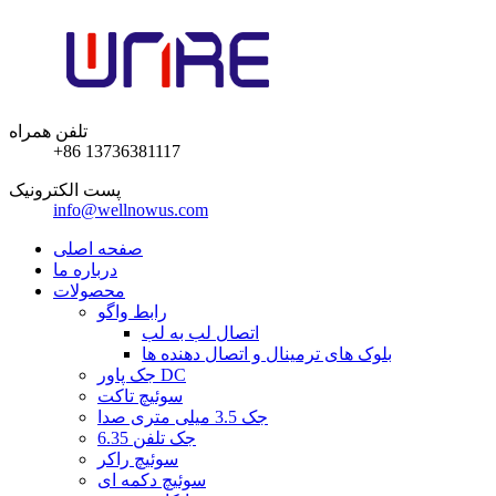
تلفن همراه
+86 13736381117
پست الکترونیک
info@wellnowus.com
صفحه اصلی
درباره ما
محصولات
رابط واگو
اتصال لب به لب
بلوک های ترمینال و اتصال دهنده ها
جک پاور DC
سوئیچ تاکت
جک 3.5 میلی متری صدا
6.35 جک تلفن
سوئیچ راکر
سوئیچ دکمه ای