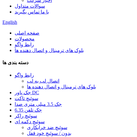
اخبار شرکت
سوالات متداول
با ما تماس بگیرید
English
صفحه اصلی
محصولات
رابط واگو
بلوک های ترمینال و اتصال دهنده ها
دسته بندی ها
رابط واگو
اتصال لب به لب
بلوک های ترمینال و اتصال دهنده ها
جک پاور DC
سوئیچ تاکت
جک 3.5 میلی متری صدا
6.35 جک تلفن
سوئیچ راکر
سوئیچ دکمه ای
سوئیچ ضد خرابکاری
بدون / سوئیچ خود قفل