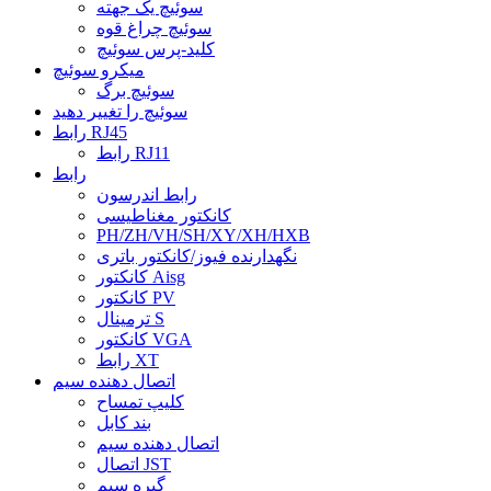
سوئیچ یک جهته
سوئیچ چراغ قوه
کلید-پرس سوئیچ
میکرو سوئیچ
سوئیچ برگ
سوئیچ را تغییر دهید
رابط RJ45
رابط RJ11
رابط
رابط اندرسون
کانکتور مغناطیسی
PH/ZH/VH/SH/XY/XH/HXB
نگهدارنده فیوز/کانکتور باتری
کانکتور Aisg
کانکتور PV
ترمینال S
کانکتور VGA
رابط XT
اتصال دهنده سیم
کلیپ تمساح
بند کابل
اتصال دهنده سیم
اتصال JST
گیره سیم